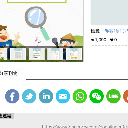
標籤：
客語(13)
1,090
0
分享刊物
物連結
https://www.longer279.com/gogofinderRea